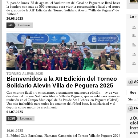
El pasado lunes, 25 de agosto, el Auditorium del Casal de Peguera se llenó hasta
la bandera con más de 500 personas para vivir la presentación oficial y el sorteo
de grupos de la XIIª Edición del Torneo Solidario Alevín “Villa de Peguera” de
Fútbol 8
Lo + 
30.08.2025
676
Lecturas
TORNEO ALEVIN 2025
Bienvenidos a la XII Edición del Torneo
A
Solidario Alevín Villa de Peguera 2025
Con enorme ilusión y entusiasmo, presentamos una nueva edición —¡y ya van
Hoy
doce!— del Torneo Solidario Alevín Villa de Peguera, que se celebrará como es
Sin in
tradición en el Campo Municipal de Es Pas de Ses Llebres, en Peguera (Calvià).
Una cita ineludible para todos los amantes del fútbol base, la solidaridad y el
deporte como motor de crecimiento.
E
01.07.2025
¿Qu
1028
Lecturas
glo
ins
16.01.2025
com
El Fútbol Club Barcelona, Flamante Campeón del Torneo Villa de Peguera 2024