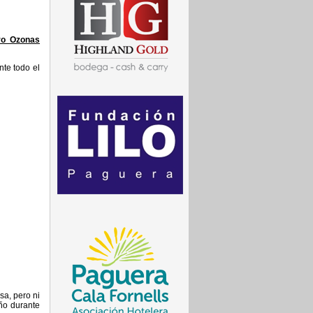
ro Ozonas
nte todo el
sa, pero ni
ño durante