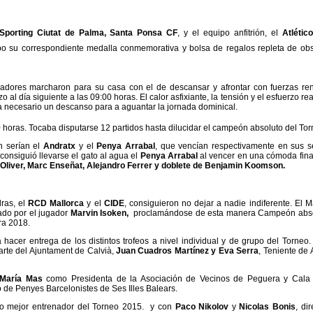
 Sporting Ciutat de Palma, Santa Ponsa CF
, y el equipo anfitrión, el
Atlétic
po su correspondiente medalla conmemorativa y bolsa de regalos repleta de ob
gadores marcharon para su casa con el de descansar y afrontar con fuerzas re
l día siguiente a las 09:00 horas. El calor asfixiante, la tensión y el esfuerzo rea
ia necesario un descanso para a aguantar la jornada dominical.
horas. Tocaba disputarse 12 partidos hasta dilucidar el campeón absoluto del Tor
n serían el
Andratx
y el
Penya Arrabal
, que vencían respectivamente en sus se
, consiguió llevarse el gato al agua el
Penya Arrabal
al vencer en una cómoda fina
 Oliver, Marc Enseñat, Alejandro Ferrer y doblete de Benjamin Koomson.
dras, el
RCD Mallorca
y el
CIDE
, consiguieron no dejar a nadie indiferente. El 
cado por el jugador
Marvin Isoken,
proclamándose de esta manera Campeón abso
ra 2018.
acer entrega de los distintos trofeos a nivel individual y de grupo del Torneo.
arte del Ajuntament de Calvià,
Juan Cuadros Martínez y Eva Serra
, Teniente de 
 María Mas
como Presidenta de la Asociación de Vecinos de Peguera y Cala 
ó de Penyes Barcelonistes de Ses Illes Balears.
o mejor entrenador del Torneo 2015. y con
Paco Nikolov
y
Nicolas Bonis
, di