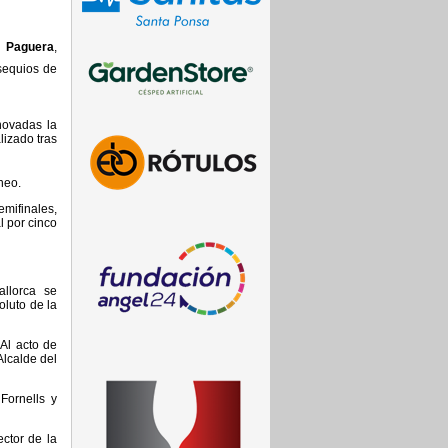
o Paguera
,
sequios de
novadas la
lizado tras
neo.
mifinales,
l por cinco
Mallorca se
luto de la
 Al acto de
Alcalde del
Fornells y
rector de la