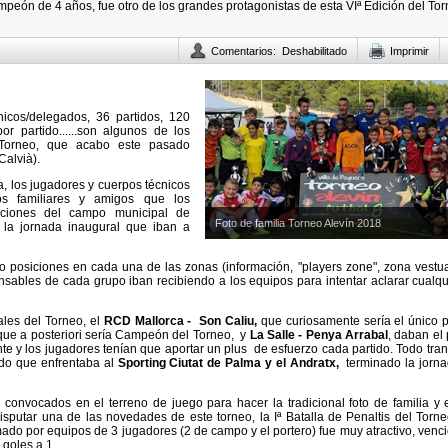
mpeón de 4 años, fue otro de los grandes protagonistas de esta VIª Edición del To
Comentarios
:
Deshabilitado
Imprimir
nicos/delegados, 36 partidos, 120
r partido......son algunos de los
Torneo, que acabo este pasado
alvià).
a, los jugadores y cuerpos técnicos
os familiares y amigos que los
aciones del campo municipal de
Foto de familia Torneo Alevín 2018
 la jornada inaugural que iban a
 posiciones en cada una de las zonas (información, "players zone", zona vestua
onsables de cada grupo iban recibiendo a los equipos para intentar aclarar cualqu
ales del Torneo, el
RCD Mallorca - Son Caliu,
que curiosamente sería el único 
que a posteriori sería Campeón del Torneo,
y
La Salle - Penya Arrabal
, daban el 
iante y los jugadores tenían que aportar un plus de esfuerzo cada partido. Todo tra
tido que enfrentaba al
Sporting Ciutat de Palma y el Andratx,
terminado la jorna
 convocados en el terreno de juego para hacer la tradicional foto de familia y 
sputar una de las novedades de este torneo, la Iª Batalla de Penaltis del Torne
ado por equipos de 3 jugadores (2 de campo y el portero) fue muy atractivo, venc
3 goles a 1.