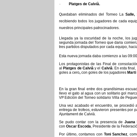
·
Platges de Calvià.
Quedaban eliminados del Torneo La
Salle,
recibiendo todos los jugadores de cada equi
nuestros principales patrocinadores.
Llegada ya la oscuridad de la noche, los ju
segunda jornada del Torneo que daria comienzo a
tres partidos disputados por cada equipo, hac
Esta nueva jornada daba comienzo a las 09:00 
Los protagonistas de las Final de consolació
al
Platges de Calvià
y el
Calvià
. En esta final
goles a cero
,
con goles de los jugadores
Marti
En la gran final entre dos grandísimas escua
llevo el gato al agua con un solitario gol mar
VIª Edición del Torneo solidario Villa de Pegue
Una vez acabado el encuentro, se procedió a h
entrega de trofeos, estuvieron presentes por p
Ajuntament de Calvià.
Se pudo contar con la presencia de
Juana
con
Oscar Escoda
, Presidente de la Federaci
Por último, contamos con
Toni Sanchez
, com