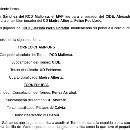
uiente forma:
ni Sánchez del RCD Mallorca
, el
MVP
fue para el jugador del
CIDE, Alejand
para el también jugador del
CD Madre Alberta, Felipe Pou Lladó.
el jugador del
CIDE, Jacinto Isern Obrador
, manteniendo su portería a cero dura
esto de la siguiente forma:
TORNEO CHAMPIONS
Campeón absoluto del Torneo:
RCD Mallorca
.
Subcampeón del Torneo:
CIDE.
Tercer clasificado:
UD Poblense
.
Cuarto clasificado:
Madre Alberta.
TORNEO UEFA
mpeón Consolación del Torneo:
Penya Arrabal.
Subcampeón del Torneo:
CD
Andratx.
Tercer clasificado:
Platges de Calvià
.
Cuarto clasificado:
CD Calvià
.
. Sabíamos que la gente que iba a acudir al Torneo no daría la espalda a esta cau
 la familia de Mario esperaba una acogida tan calida como la que tuvo el peque