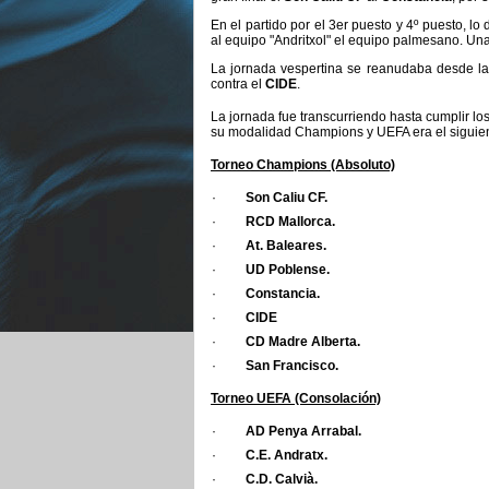
En el partido por el 3er puesto y 4º puesto, lo
al equipo "Andritxol" el equipo palmesano. Un
La jornada vespertina se reanudaba desde las
contra el
CIDE
.
La jornada fue transcurriendo hasta cumplir los
su modalidad Champions y UEFA era el siguien
Torneo Champions (Absoluto)
·
Son Caliu CF.
·
RCD Mallorca.
·
At. Baleares.
·
UD Poblense.
·
Constancia.
·
CIDE
·
CD Madre Alberta.
·
San Francisco.
Torneo UEFA (Consolación)
·
AD Penya Arrabal.
·
C.E. Andratx.
·
C.D. Calvià.