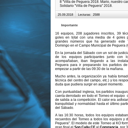
8 "Villa de Peguera 2018. Mario, nuestro ca
Solidario "Villa de Peguera" 2018.
25.09.2018
Lecturas
:
2588
Importante
16 equipos, 208 jugadores inscritos, 39 téc
goles en total con una media de 4 goles po
grandes números que ha generado este 
Domingo en el Campo Municipal de Peguera (C
En la jornada del Sábado con un sol de justici
de los equipos participantes junto con l
acompañaban, iban llegando a las instal
Peguera para ir preparando los partidos de
empezar a partir de las 09:30 de la mañana.
Mucho antes, la organización ya había tomado
técnica del centro del campo, etc.) y los resp
duda que pudiera surgir en aquel momento.
Con puntualidad inglesa, los partidos inaugur
caería derrotado en todo el Torneo el equipo 
de salida a la competición. El calor era asfix
tranquilidad y normalidad hasta el último par
del Sábado.
A las 16:30 horas, todos los equipos estaban
recuerdos del Torneo a todos los equipos y di
Peguera". El modelo de este Torneo al KO form
gran final el
Son Caliu CF
al
Constancia
, por 