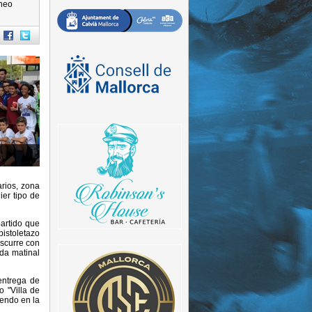
rneo
rios, zona
ier tipo de
partido que
pistoletazo
nscurre con
da matinal
entrega de
o "Villa de
iendo en la